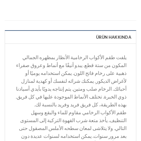
ÜRÜN HAKKINDA
يلفت طقم الأكواب الرخامية الأنظار بمظهره الجمالي
المكون من ستة قطع. يبدو أنيقًا مع أنماط وعروق صفراء
ذهبية على رخام فاتح اللون. يمكن استخدامه يوميًا أو
لأغراض الديكور. يمكنك شرائه لنفسك أو كهدية لمنازل
أحبائك. الرخام صلب ومتين. يتم إنتاجه يدويًا بأيدي أسيادنا
ذوي الخبرة. تختلف الأنماط الموجودة عليها في كل فريق.
بهذه الطريقة، كل فريق فريد وفريد ​​بالنسبة لك.
طقم الأكواب الرخامي مقاوم للماء والبقع وسهل
التنظيف. يأخذ متعة شرب القهوة التركية إلى المستوى
التالي. ولا يتلاشى لمعان سطحه الأملس المصقول حتى
بعد مرور سنوات. يمكن استخدامه لسنوات عديدة دون