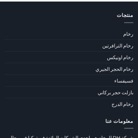
منتجات
رخام
رخام الترافرتين
رخام اونيكس
رخام الحجر الجيري
فسيفساء
بازلت حجر بركاني
رخام الدرج
معلومات عنا
شركة DH للرخام هي إحدى الشركات الرائدة في تركيا في مجال