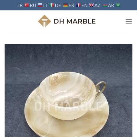
Ski
TR
RU
IT
DE
FR
EN
AZ
AR
t
conten