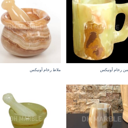
ن رخام أونيكس
ملاط رخام أونيكس