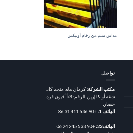
مداس سلم من رخام أونيكس
تواصل
مكتب الشركة:
كرمان ماه. منجم كاد.
شقة أونكا إرين. الرقم: 8/أ أفيون قره
حصار.
الهاتف 1:
+90 536 411 31 86
الهاتف23:
+90 533 245 24 06