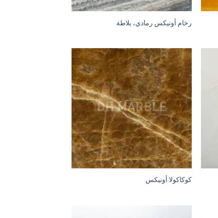
رخام أونيكس رمادي، بلاطة
كوكاكولا أونيكس