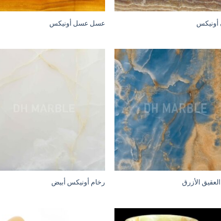
 أونيكس
عسل عسل أونيكس
لعقيق الأزرق
رخام أونيكس أبيض