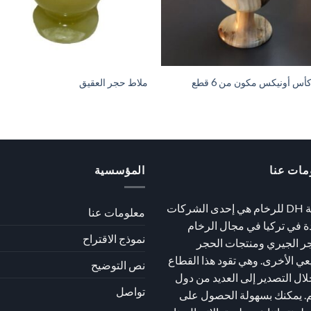
س أونيكس مكون من 6 قطع
ملاط حجر العقيق
مات عنا
المؤسسية
شركة DH للرخام هي إحدى الشركات
معلومات عنا
دة في تركيا في مجال الرخام
نموذج الاقتراح
ر الجيري ومنتجات الحجر
عي الأخرى. وهي تقود هذا القطاع
نص التوضيح
ال التصدير إلى العديد من دول
تواصل
م. يمكنك بسهولة الحصول على