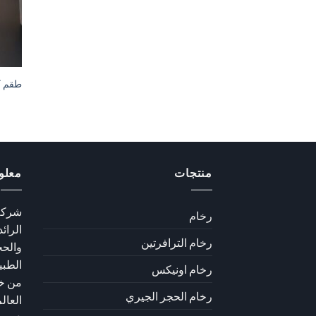
طقم كأ
منتجات
معلو
رخام
الرائ
رخام الترافرتين
والحج
الطبي
رخام اونيكس
من خل
رخام الحجر الجيري
العال