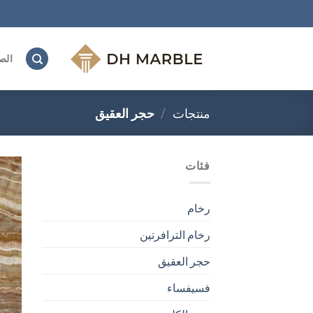
Ski
t
conten
الص
منتجات
/
حجر العقيق
فئات
رخام
رخام الترافرتين
حجر العقيق
فسيفساء